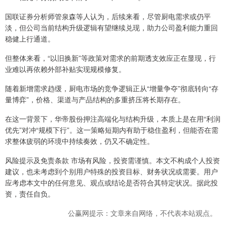
国联证券分析师管泉森等人认为，后续来看，尽管厨电需求或仍平
淡，但公司当前结构升级逻辑有望继续兑现，助力公司盈利能力重回
稳健上行通道。
但整体来看，“以旧换新”等政策对需求的前期透支效应正在显现，行
业难以再依赖外部补贴实现规模修复。
随着新增需求趋缓，厨电市场的竞争逻辑正从“增量争夺”彻底转向“存
量博弈”，价格、渠道与产品结构的多重挤压将长期存在。
在这一背景下，华帝股份押注高端化与结构升级，本质上是在用“利润
优先”对冲“规模下行”。这一策略短期内有助于稳住盈利，但能否在需
求整体疲弱的环境中持续奏效，仍又不确定性。
风险提示及免责条款 市场有风险，投资需谨慎。本文不构成个人投资
建议，也未考虑到个别用户特殊的投资目标、财务状况或需要。用户
应考虑本文中的任何意见、观点或结论是否符合其特定状况。据此投
资，责任自负。
公赢网提示：文章来自网络，不代表本站观点。