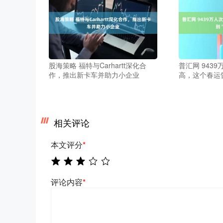
股海策略 福特与Carhartt深化合
普汇网 943
作，推出新卡车并助力小企业
高，这个春运
相关评论
本文评分
*
评论内容
*