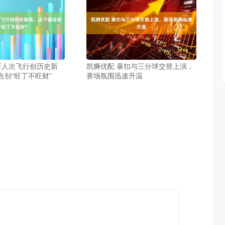
9万人次飞行创历史新
凯狮优配 暴扣与三分球交替上演，
告别“旺丁不旺财”
赛场氛围迅速升温