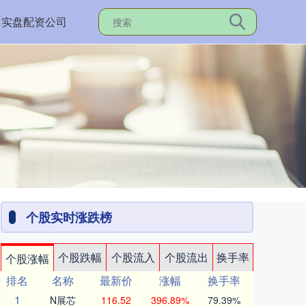
实盘配资公司
个股实时涨跌榜
个股跌幅
个股流入
个股流出
换手率
个股涨幅
排名
名称
最新价
涨幅
换手率
1
N展芯
116.52
396.89%
79.39%