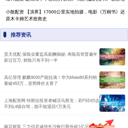
小散配资 【演界】17000公里实地拍摄，电影《万桐书》还
原木卡姆艺术抢救史
推荐资讯
昊天优配 保险业董监高薪酬揭秘: 寿险高管普遍年
薪过百万, 财险只有不到一半
高亿管理 麒麟9030产能拉满！华为Mate80系列销
量破453万，逆势降价太香了
上海配资网 特斯拉投资者喊话马斯克：若FSD仍达
不到L4级自驾，能不能退回1万美元
豌豆财富 三力信息减持长沙银行股份超1亿元