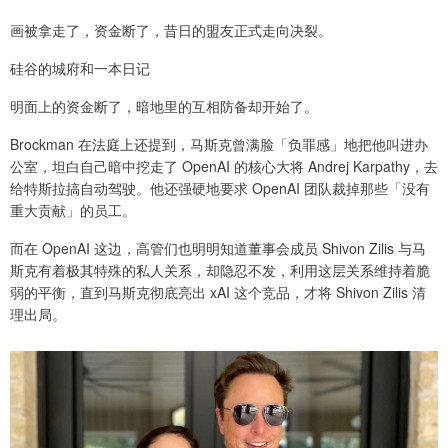
画被拿走了，资金断了，昔日的盟友正式走向决裂。
硅谷的城府和一本日记
明面上的资金断了，暗地里的互相防备却开始了。
Brockman 在法庭上还提到，马斯克曾满脸「负罪感」地把他叫进办
公室，坦白自己暗中挖走了 OpenAI 的核心大将 Andrej Karpathy，去
给特斯拉搞自动驾驶。他还强硬地要求 OpenAI 团队裁掉那些「没有
重大贡献」的员工。
而在 OpenAI 这边，高管们也明明知道董事会成员 Shivon Zilis 与马
斯克有着极其特殊的私人关系，却隐忍不发，利用这层关系维持着脆
弱的平衡，直到马斯克彻底亮出 xAI 这个竞品，才将 Shivon Zilis 清
理出局。