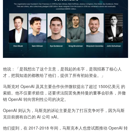
他说：「是我想出了这个主意，是我起的名字，是我招募了核心人
才，把我知道的都教给了他们，提供了所有初始资金。」
马斯克对 OpenAI 及其主要合作伙伴微软提出了超过 1500亿美元 的
索赔。他不仅要求赔偿，还要求法院罢免奥特曼的董事会职务，并撤
销 OpenAI 转向营利性公司的决定。
OpenAI 则认为，马斯克的诉讼主要是为了打压竞争对手，因为马斯
克目前拥有自己的 AI 公司 xAI。
他们提到，在 2017-2018 年间，马斯克本人也曾试图推动 OpenAI 转