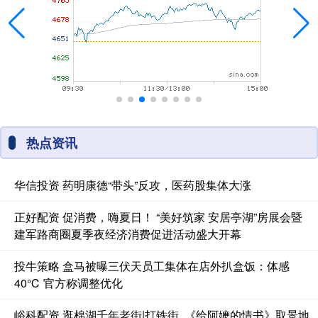
热点资讯
华信投资 药明康德“带头”反攻，医药股集体大涨
正好配资 促消费，嗨夏日！ “美好筑家 安居亭湖”房展会暨
建军路商圈夏季夜经济消费促进活动盛大开幕
投牛策略 盒马被曝三伏天员工集体在店外扒盒饭：体感
40℃ 官方称调整优化
峪科配资 逛棉湖千年老街|打铁街, 《给阿嬷的情书》取景地