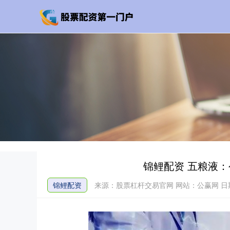
锦鲤配资 五粮液
锦鲤配资
来源：股票杠杆交易官网
网站：公赢网
日期