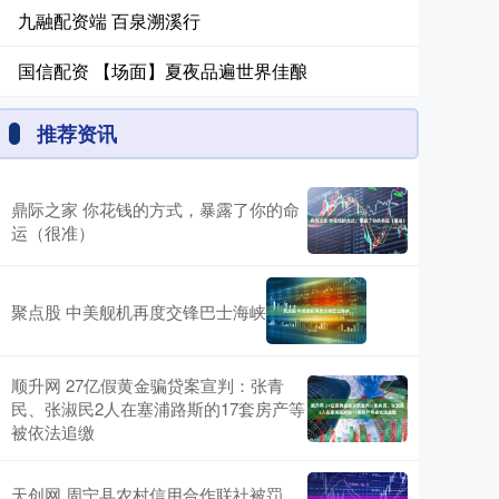
九融配资端 百泉溯溪行
国信配资 【场面】夏夜品遍世界佳酿
推荐资讯
鼎际之家 你花钱的方式，暴露了你的命
运（很准）
聚点股 中美舰机再度交锋巴士海峡
顺升网 27亿假黄金骗贷案宣判：张青
民、张淑民2人在塞浦路斯的17套房产等
被依法追缴
天创网 周宁县农村信用合作联社被罚