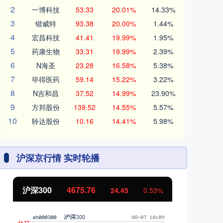
2
一博科技
53.33
20.01%
14.33%
3
锴威特
93.38
20.00%
1.44%
4
宏昌科技
41.41
19.99%
1.95%
5
药康生物
33.31
19.99%
2.39%
6
N海圣
23.28
16.58%
5.38%
7
毕得医药
59.14
15.22%
3.22%
8
N吉和昌
37.52
14.99%
23.90%
9
方邦股份
139.52
14.55%
5.57%
10
聆达股份
10.16
14.41%
5.98%
沪深京行情 实时轮播
沪深300
4675.76
北
24.45
0.53%