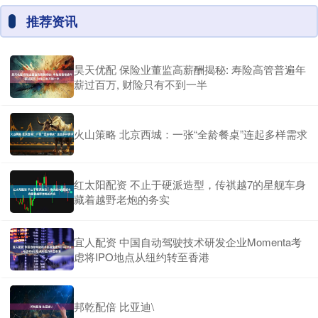
推荐资讯
昊天优配 保险业董监高薪酬揭秘: 寿险高管普遍年
薪过百万, 财险只有不到一半
火山策略 北京西城：一张“全龄餐桌”连起多样需求
红太阳配资 不止于硬派造型，传祺越7的星舰车身
藏着越野老炮的务实
宜人配资 中国自动驾驶技术研发企业Momenta考
虑将IPO地点从纽约转至香港
邦乾配倍 比亚迪\