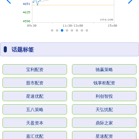
话题标签
宝利配资
驰赢策略
股市配资
钱掌柜配资
星速优配
利创智投
五八策略
天弘忧配
天盈资本
鼎际之家
嘉汇优配
星速配资