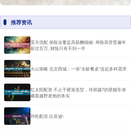
推荐资讯
昊天优配 保险业董监高薪酬揭秘: 寿险高管普遍年
薪过百万, 财险只有不到一半
火山策略 北京西城：一张“全龄餐桌”连起多样需求
红太阳配资 不止于硬派造型，传祺越7的星舰车身
藏着越野老炮的务实
邦乾配倍 比亚迪\