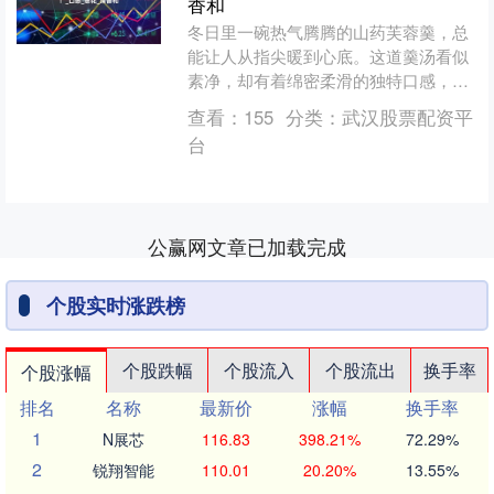
香和
冬日里一碗热气腾腾的山药芙蓉羹，总
能让人从指尖暖到心底。这道羹汤看似
素净，却有着绵密柔滑的独特口感，山
药的自然清甜与蛋花的鲜嫩相互交融，
查看：
155
分类：
武汉股票配资平
既不会过分寡淡，也不会显....
台
公赢网文章已加载完成
个股实时涨跌榜
个股跌幅
个股流入
个股流出
换手率
个股涨幅
排名
名称
最新价
涨幅
换手率
1
N展芯
116.83
398.21%
72.29%
2
锐翔智能
110.01
20.20%
13.55%