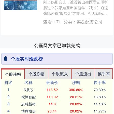
刚当妈那会儿，谁没被出生医学证明折
腾过？我家娃要出国游学，我才知道这
张纸还得“镀层金”才能用。今天就唠唠
出生医学证明公证认证这点事儿，保准
查看：
71
分类：
实盘配资公司
让你听得明明白白。 出....
公赢网文章已加载完成
个股实时涨跌榜
个股跌幅
个股流入
个股流出
换手率
个股涨幅
排名
名称
最新价
涨幅
换手率
1
N展芯
116.52
396.89%
79.39%
2
锐翔智能
110.02
20.21%
16.80%
3
志特新材
14.8
20.03%
14.18%
4
博腾股份
20.44
20.02%
14.77%