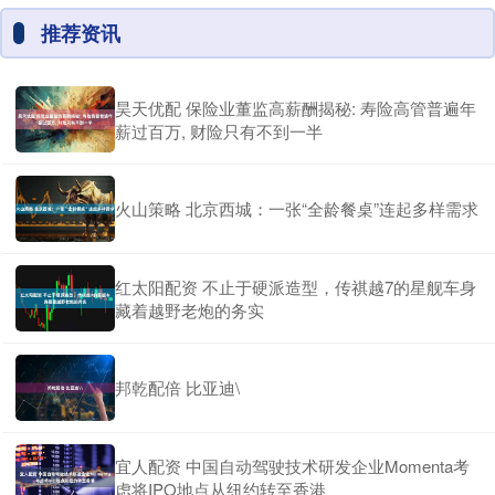
推荐资讯
昊天优配 保险业董监高薪酬揭秘: 寿险高管普遍年
薪过百万, 财险只有不到一半
火山策略 北京西城：一张“全龄餐桌”连起多样需求
红太阳配资 不止于硬派造型，传祺越7的星舰车身
藏着越野老炮的务实
邦乾配倍 比亚迪\
宜人配资 中国自动驾驶技术研发企业Momenta考
虑将IPO地点从纽约转至香港