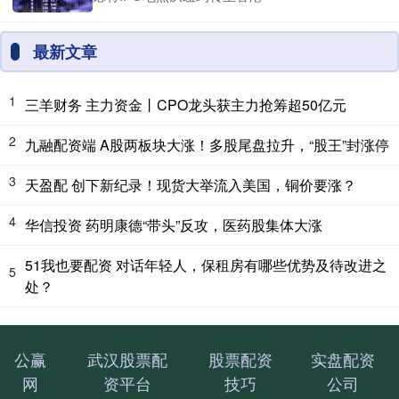
最新文章
1
三羊财务 主力资金丨CPO龙头获主力抢筹超50亿元
2
九融配资端 A股两板块大涨！多股尾盘拉升，“股王”封涨停
3
天盈配 创下新纪录！现货大举流入美国，铜价要涨？
4
华信投资 药明康德“带头”反攻，医药股集体大涨
51我也要配资 对话年轻人，保租房有哪些优势及待改进之
5
处？
公赢
武汉股票配
股票配资
实盘配资
网
资平台
技巧
公司