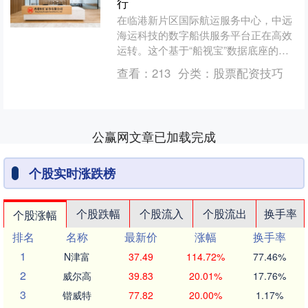
行
在临港新片区国际航运服务中心，中远
海运科技的数字船供服务平台正在高效
运转。这个基于“船视宝”数据底座的创
新平台，为企业提供全球船舶需求预
查看：
213
分类：
股票配资技巧
测、预抵信息、供需调度与....
公赢网文章已加载完成
个股实时涨跌榜
个股跌幅
个股流入
个股流出
换手率
个股涨幅
排名
名称
最新价
涨幅
换手率
1
N津富
37.49
114.72%
77.46%
2
威尔高
39.83
20.01%
17.76%
3
锴威特
77.82
20.00%
1.17%