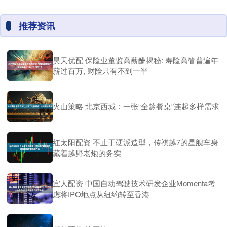
推荐资讯
昊天优配 保险业董监高薪酬揭秘: 寿险高管普遍年
薪过百万, 财险只有不到一半
火山策略 北京西城：一张“全龄餐桌”连起多样需求
红太阳配资 不止于硬派造型，传祺越7的星舰车身
藏着越野老炮的务实
宜人配资 中国自动驾驶技术研发企业Momenta考
虑将IPO地点从纽约转至香港