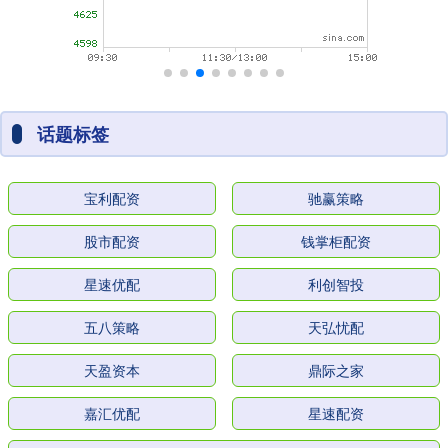
话题标签
宝利配资
驰赢策略
股市配资
钱掌柜配资
星速优配
利创智投
五八策略
天弘忧配
天盈资本
鼎际之家
嘉汇优配
星速配资