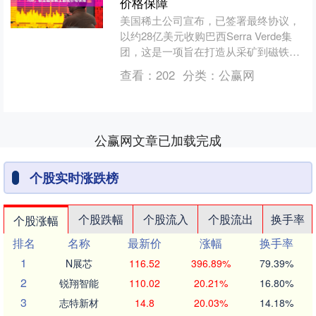
价格保障
美国稀土公司宣布，已签署最终协议，
以约28亿美元收购巴西Serra Verde集
团，这是一项旨在打造从采矿到磁铁制
造全产业链全球稀土领导者的战略举
查看：
202
分类：
公赢网
措。 根据协议....
公赢网文章已加载完成
个股实时涨跌榜
个股跌幅
个股流入
个股流出
换手率
个股涨幅
排名
名称
最新价
涨幅
换手率
1
N展芯
116.52
396.89%
79.39%
2
锐翔智能
110.02
20.21%
16.80%
3
志特新材
14.8
20.03%
14.18%