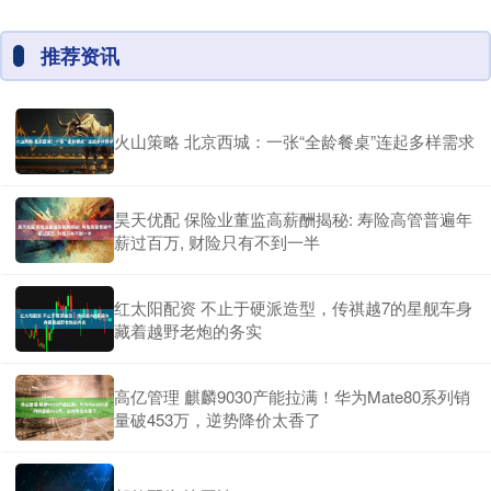
推荐资讯
火山策略 北京西城：一张“全龄餐桌”连起多样需求
昊天优配 保险业董监高薪酬揭秘: 寿险高管普遍年
薪过百万, 财险只有不到一半
红太阳配资 不止于硬派造型，传祺越7的星舰车身
藏着越野老炮的务实
高亿管理 麒麟9030产能拉满！华为Mate80系列销
量破453万，逆势降价太香了